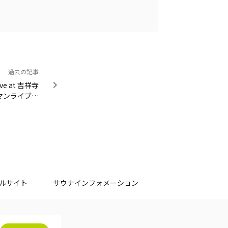
過去の記事
ve at 吉祥寺
 ワンマンライブ決
 #GSG都大会
ルサイト
サウナインフォメーション