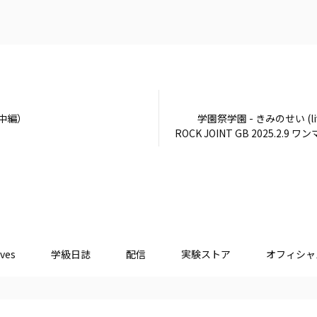
中編）
学園祭学園 - きみのせい (li
ROCK JOINT GB 2025.2.9
勝戦)
ves
学級日誌
配信
実験ストア
オフィシャ