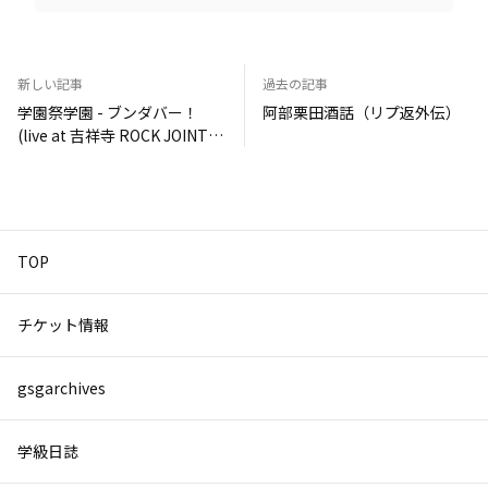
新しい記事
過去の記事
学園祭学園 - ブンダバー！
阿部栗田酒話（リプ返外伝）
(live at 吉祥寺 ROCK JOINT
GB 2025.2.9 ワンマンライブ
決勝戦) #GSG都大会
TOP
チケット情報
gsgarchives
学級日誌